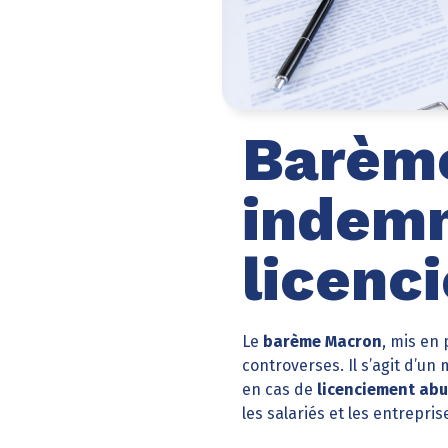
Barème
indemn
licenc
Le
barème Macron
, mis en
controverses. Il s’agit d’u
en cas de
licenciement abu
les salariés et les entrepri