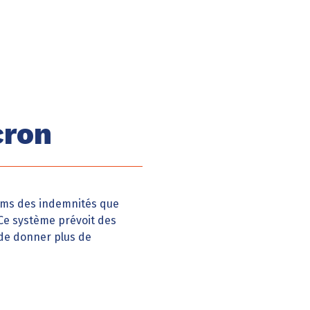
cron
mums des indemnités que
 Ce système prévoit des
 de donner plus de