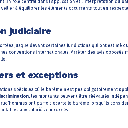
t un rôle central dans l’application et l’interprétation du 
t veiller à équilibrer les éléments occurrents tout en respec
n judiciaire
ortées jusque devant certaines juridictions qui ont estimé q
ines conventions internationales. Arrêter des avis opposés 
lle.
iers et exceptions
uations spéciales où le barème n’est pas obligatoirement app
iscrimination
, les montants peuvent être réévalués indép
 prud’hommes ont parfois écarté le barème lorsqu’ils considé
uitables aux salariés concernés.