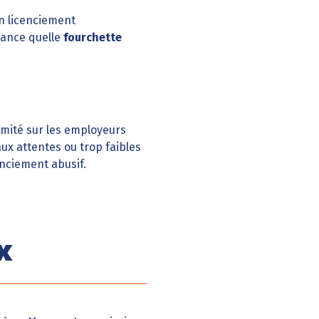
n licenciement
avance quelle
fourchette
limité sur les employeurs
ux attentes ou trop faibles
enciement abusif.
x