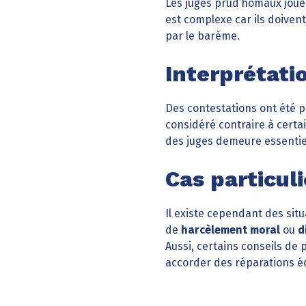
Les juges prud’homaux jouen
est complexe car ils doiven
par le barème.
Interprétatio
Des contestations ont été p
considéré contraire à certa
des juges demeure essentie
Cas particul
Il existe cependant des sit
de
harcèlement moral
ou
d
Aussi, certains conseils de
accorder des réparations éq