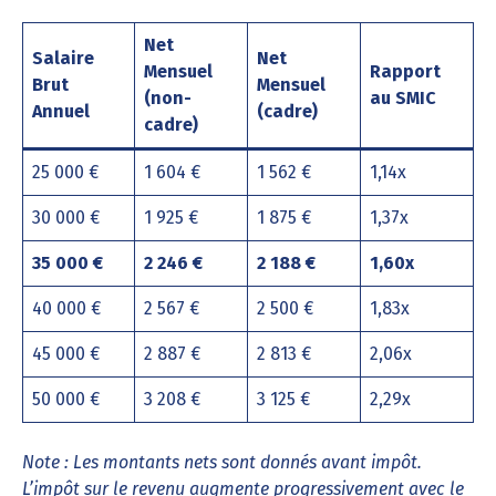
Net
Salaire
Net
Mensuel
Rapport
Brut
Mensuel
(non-
au SMIC
Annuel
(cadre)
cadre)
25 000 €
1 604 €
1 562 €
1,14x
30 000 €
1 925 €
1 875 €
1,37x
35 000 €
2 246 €
2 188 €
1,60x
40 000 €
2 567 €
2 500 €
1,83x
45 000 €
2 887 €
2 813 €
2,06x
50 000 €
3 208 €
3 125 €
2,29x
Note : Les montants nets sont donnés avant impôt.
L’impôt sur le revenu augmente progressivement avec le