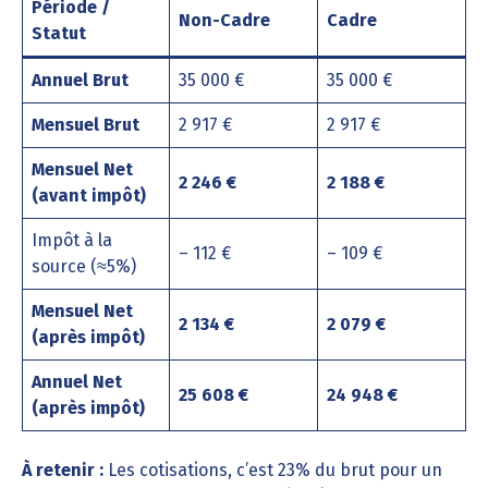
Période /
Non-Cadre
Cadre
Statut
Annuel Brut
35 000 €
35 000 €
Mensuel Brut
2 917 €
2 917 €
Mensuel Net
2 246 €
2 188 €
(avant impôt)
Impôt à la
– 112 €
– 109 €
source (≈5%)
Mensuel Net
2 134 €
2 079 €
(après impôt)
Annuel Net
25 608 €
24 948 €
(après impôt)
À retenir :
Les cotisations, c’est 23% du brut pour un