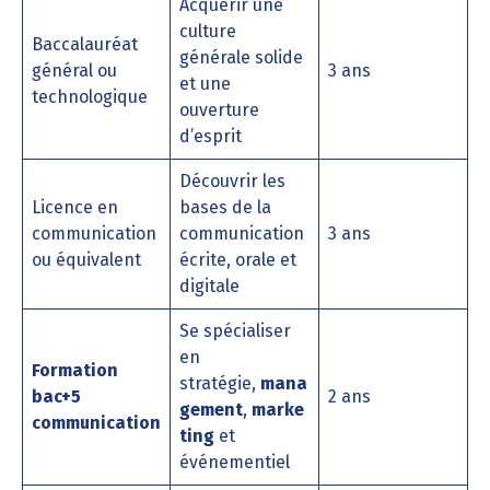
Acquérir une
culture
Baccalauréat
générale solide
général ou
3 ans
et une
technologique
ouverture
d’esprit
Découvrir les
Licence en
bases de la
communication
communication
3 ans
ou équivalent
écrite, orale et
digitale
Se spécialiser
en
Formation
stratégie,
mana
bac+5
2 ans
gement
,
marke
communication
ting
et
événementiel