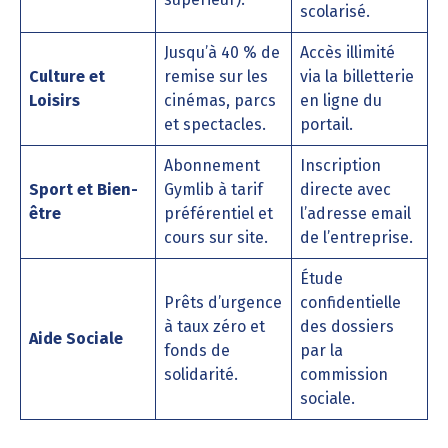
scolarisé.
Jusqu’à 40 % de
Accès illimité
Culture et
remise sur les
via la billetterie
Loisirs
cinémas, parcs
en ligne du
et spectacles.
portail.
Abonnement
Inscription
Sport et Bien-
Gymlib à tarif
directe avec
être
préférentiel et
l’adresse email
cours sur site.
de l’entreprise.
Étude
Prêts d’urgence
confidentielle
à taux zéro et
des dossiers
Aide Sociale
fonds de
par la
solidarité.
commission
sociale.