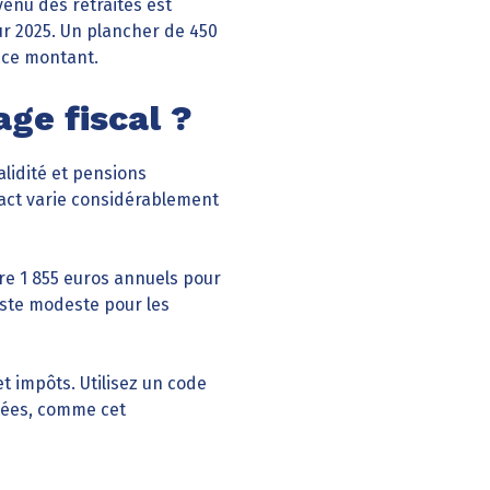
venu des retraités est
our 2025. Un plancher de 450
à ce montant.
ge fiscal ?
alidité et pensions
mpact varie considérablement
dre 1 855 euros annuels pour
reste modeste pour les
 impôts. Utilisez un code
nnées, comme cet