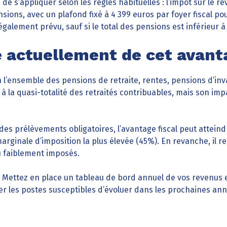
e s’appliquer selon les règles habituelles : l’impôt sur le re
sions, avec un plafond fixé à 4 399 euros par foyer fiscal p
également prévu, sauf si le total des pensions est inférieur 
e actuellement de cet avanta
 l’ensemble des pensions de retraite, rentes, pensions d’inv
c à la quasi-totalité des retraités contribuables, mais son i
 des prélèvements obligatoires, l’avantage fiscal peut attein
arginale d’imposition la plus élevée (45%). En revanche, il 
u faiblement imposés.
Mettez en place un tableau de bord annuel de vos revenus et
ier les postes susceptibles d’évoluer dans les prochaines a