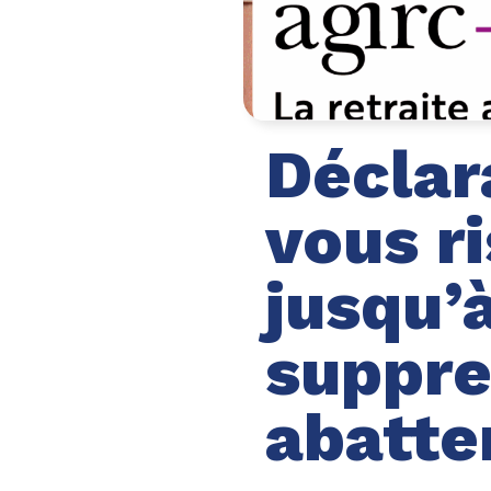
Déclara
vous r
jusqu’
suppre
abatt