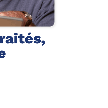
raités,
e