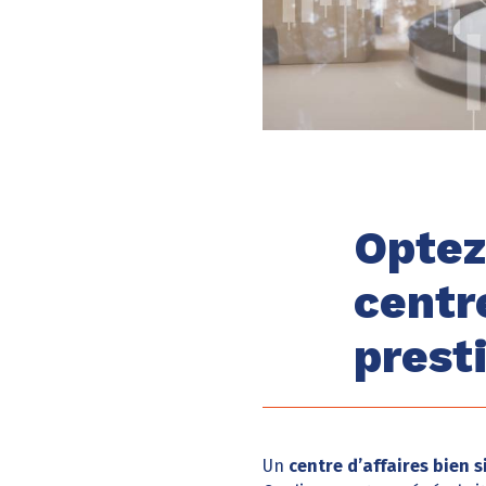
Optez
centr
prest
Un
centre d’affaires bien s