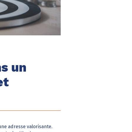
ns un
et
 une adresse valorisante.