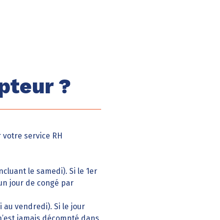
pteur ?
r votre service RH
luant le samedi). Si le 1er
un jour de congé par
au vendredi). Si le jour
 n’est jamais décompté dans