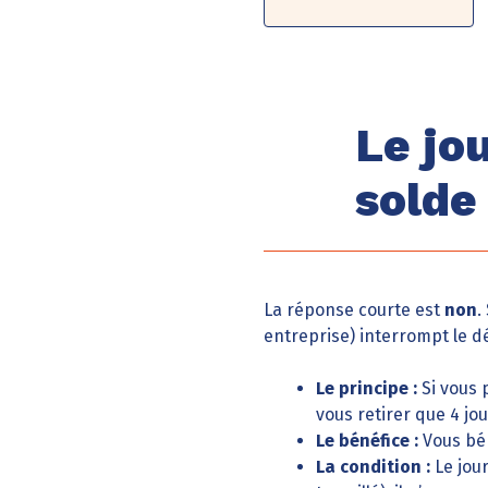
Le jo
solde
La réponse courte est
non
.
entreprise) interrompt le 
Le principe :
Si vous 
vous retirer que 4 jo
Le bénéfice :
Vous bén
La condition :
Le jour