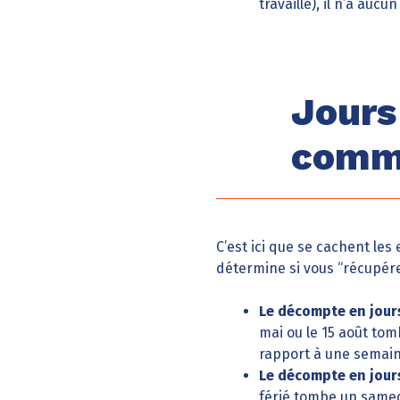
travaillé), il n’a aucu
Jours
comme
C’est ici que se cachent les
détermine si vous “récupére
Le décompte en jours
mai ou le 15 août to
rapport à une semaine
Le décompte en jours
férié tombe un samed