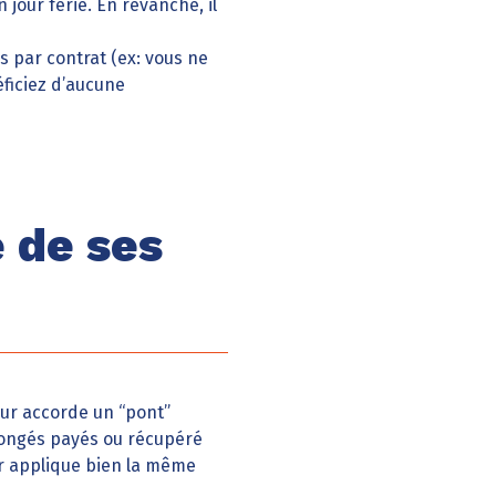
jour férié. En revanche, il
is par contrat (ex: vous ne
éficiez d’aucune
 de ses
ur accorde un “pont”
 congés payés ou récupéré
ur applique bien la même