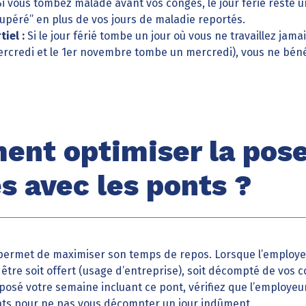
i vous tombez malade avant vos congés, le jour férié reste un 
upéré” en plus de vos jours de maladie reportés.
iel :
Si le jour férié tombe un jour où vous ne travaillez jama
mercredi et le 1er novembre tombe un mercredi), vous ne bén
nt optimiser la pose
s avec les ponts ?
ermet de maximiser son temps de repos. Lorsque l’employe
t être soit offert (usage d’entreprise), soit décompté de vos
à posé votre semaine incluant ce pont, vérifiez que l’employe
ents pour ne pas vous décompter un jour indûment.