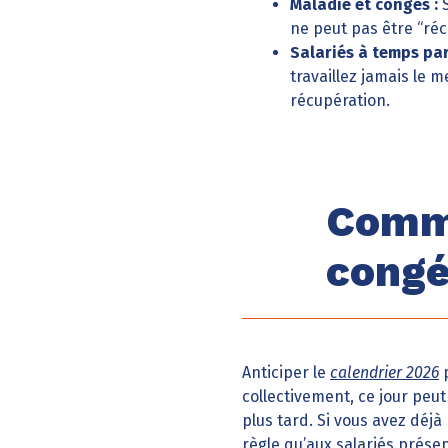
Maladie et congés :
S
ne peut pas être “réc
Salariés à temps part
travaillez jamais le 
récupération.
Comme
congé
Anticiper le
calendrier 2026
p
collectivement, ce jour peu
plus tard. Si vous avez déj
règle qu’aux salariés prés