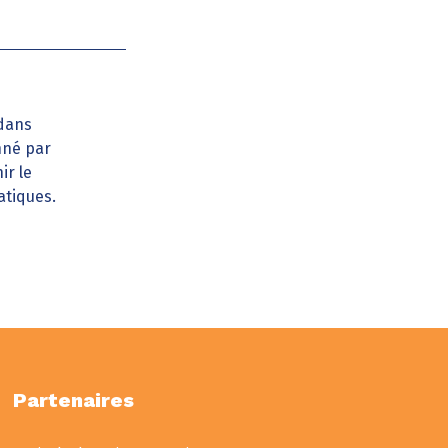
 dans
onné par
ir le
atiques.
Partenaires