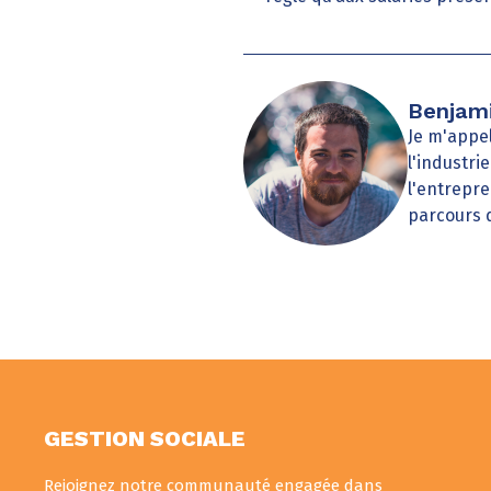
Benjami
Je m'appel
l'industri
l'entrepre
parcours 
GESTION SOCIALE
Rejoignez notre communauté engagée dans