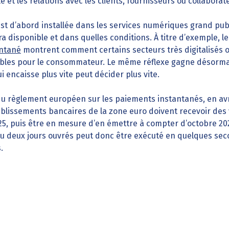
e et les relations avec les clients, fournisseurs ou collaborat
est d’abord installée dans les services numériques grand public
a disponible et dans quelles conditions. À titre d’exemple, 
antané
montrent comment certains secteurs très digitalisés o
sibles pour le consommateur. Le même réflexe gagne désorma
 encaisse plus vite peut décider plus vite.
du règlement européen sur les paiements instantanés, en avril
ablissements bancaires de la zone euro doivent recevoir des
025, puis être en mesure d’en émettre à compter d’octobre 20
u deux jours ouvrés peut donc être exécuté en quelques secon
.