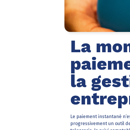
La mon
paieme
la gest
entrep
Le paiement instantané n’es
progressivement un outil de 