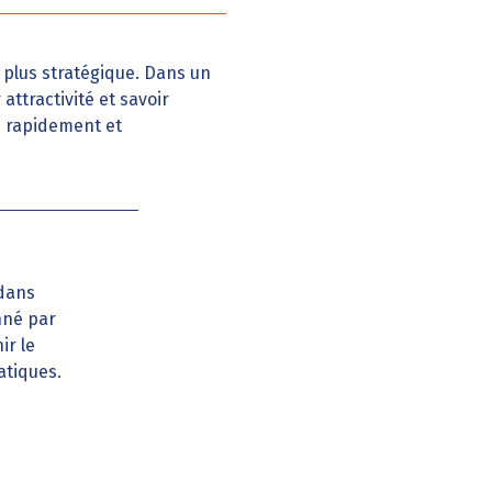
plus stratégique. Dans un
ttractivité et savoir
e rapidement et
 dans
onné par
ir le
atiques.