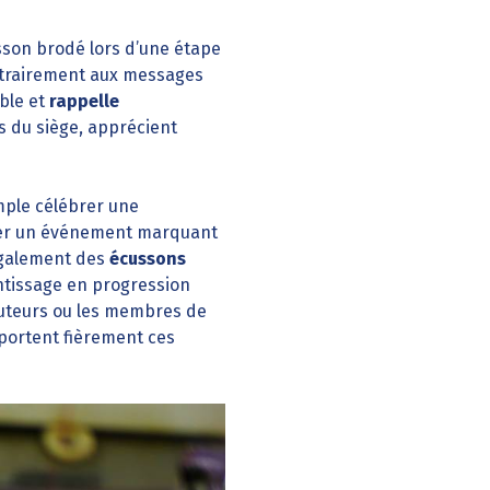
usson brodé lors d’une étape
ntrairement aux messages
ible et
rappelle
es du siège, apprécient
mple célébrer une
orer un événement marquant
 également des
écussons
ntissage en progression
 tuteurs ou les membres de
 portent fièrement ces