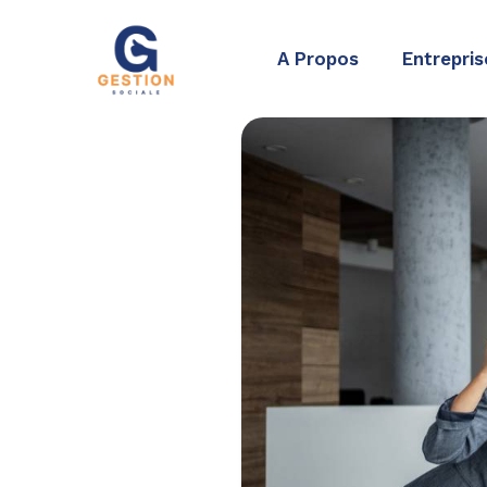
Aller
au
A Propos
Entrepris
contenu