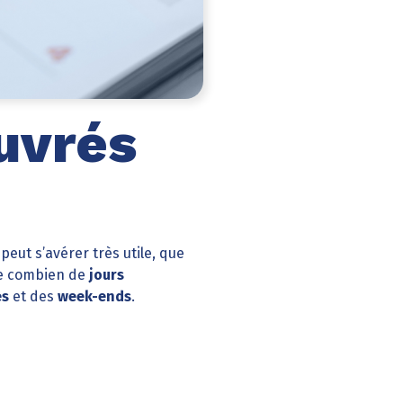
ouvrés
peut s’avérer très utile, que
e combien de
jours
és
et des
week-ends
.