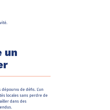
vité.
e un
er
dépourvu de défis. L’un
ités locales sans perdre de
ailler dans des
tendus.