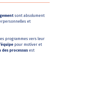
agement
sont absolument
erpersonnelles et
r les programmes vers leur
’équipe
pour motiver et
n des processus
est