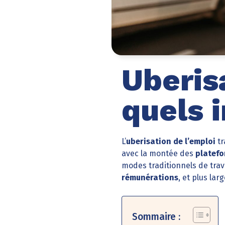
Uberis
quels 
L’
uberisation de l’emploi
tr
avec la montée des
platef
modes traditionnels de trava
rémunérations
, et plus lar
Sommaire :